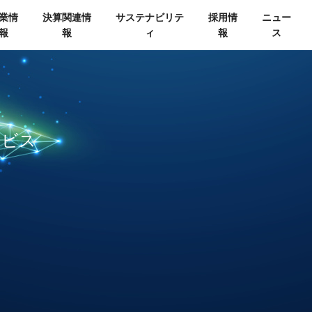
業情
決算関連情
サステナビリテ
採用情
ニュー
報
報
ィ
報
ス
ービス