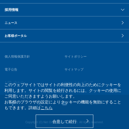
採用情報
ニュース
お客様ポータル
個人情報保護方針
サイトポリシー
電子公告
サイトマップ
お問い合わせ
ソーシャルメディア
このウェブサイトではサイトの利便性の向上のためにクッキーを
利用します。サイトの閲覧を続行されるには、クッキーの使用に
ご同意いただきますようお願いします。
お客様のブラウザの設定によりクッキーの機能を無効にすること
もできます。詳細は
こちら
合意して続行
Copyright (C) Net One Systems Co.,Ltd. All rights reserved.