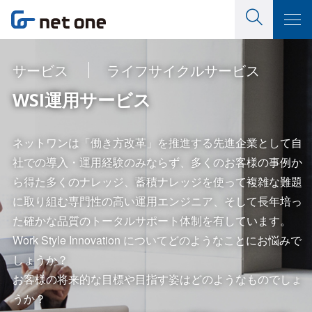
サービス
ライフサイクルサービス
WSI運用サービス
ネットワンは「働き方改革」を推進する先進企業として自
社での導入・運用経験のみならず、多くのお客様の事例か
ら得た多くのナレッジ、蓄積ナレッジを使って複雑な難題
に取り組む専門性の高い運用エンジニア、そして長年培っ
た確かな品質のトータルサポート体制を有しています。
Work Style Innovation についてどのようなことにお悩みで
しょうか？
お客様の将来的な目標や目指す姿はどのようなものでしょ
うか？