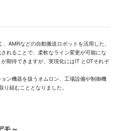
く、
AMR
などの自動搬送ロボットを活用した、
化されることで、柔軟なライン変更が可能にな
とが期待できますが、実現化には
IT
と
OT
それぞ
ョン機器を扱うオムロン、工場設備や制御機
取り組むこととなりました。
デモ～