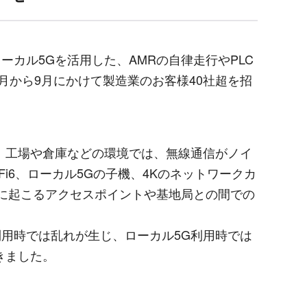
ローカル
5G
を活用した、
AMR
の自律走行や
PLC
月から
9
月にかけて製造業のお客様
40
社超を招
、工場や倉庫などの環境では、無線通信がノイ
Fi6
、ローカル
5G
の子機、
4K
のネットワークカ
に起こるアクセスポイントや基地局との間での
利用時では乱れが生じ、ローカル
5G
利用時では
きました。