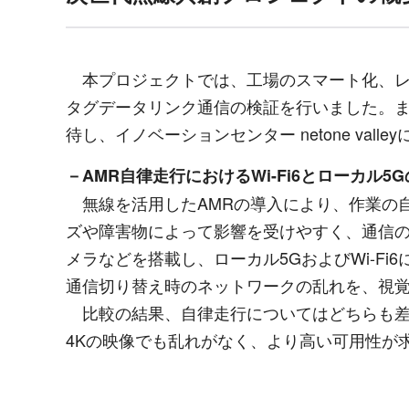
本プロジェクトでは、工場のスマート化、
タグデータリンク通信の検証を行いました。
待し、イノベーションセンター
netone valley
－
AMR
自律走行における
Wi-Fi6
とローカル
5G
無線を活用した
AMR
の導入により、作業の
ズや障害物によって影響を受けやすく、通信
メラなどを搭載し、ローカル
5G
および
Wi-Fi6
通信切り替え時のネットワークの乱れを、視
比較の結果、自律走行についてはどちらも差
4K
の映像でも乱れがなく、より高い可用性が