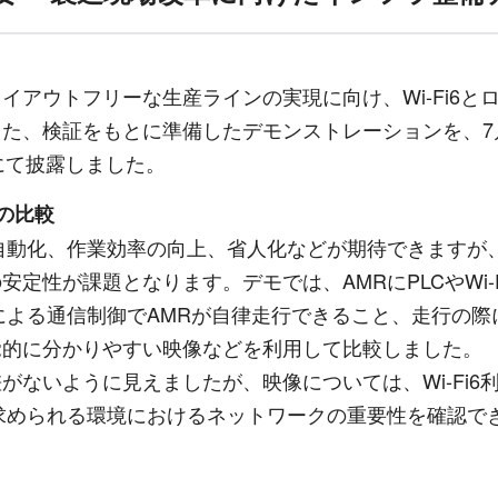
レイアウトフリーな生産ラインの実現に向け、
Wi-Fi6
と
また、検証をもとに準備したデモンストレーションを、
7
にて披露しました。
の比較
自動化、作業効率の向上、省人化などが期待できますが
の安定性が課題となります。デモでは、
AMR
に
PLC
や
Wi-
による通信制御で
AMR
が自律走行できること、走行の際
覚的に分かりやすい映像などを利用して比較しました。
がないように見えましたが、映像については、
Wi-Fi6
求められる環境におけるネットワークの重要性を確認で