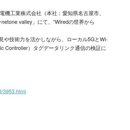
治電機工業株式会社（本社：愛知県名古屋市、
ー
netone valley
」にて、“
Wired
の世界から
見や技術力を活かしながら、ローカル
5G
と
Wi-
c Controller
）タグデータリンク通信の検証に
t/3953.html