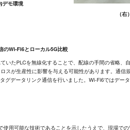
内デモ環境
（右
信の
Wi-Fi6
とローカル
5G
比較
ていた
PLC
を無線化することで、配線の手間の省略、
タロスが生産性に影響を与える可能性があります。通信
タグデータリンク通信を行いました。
Wi-Fi6
ではデータ
で使用可能な技術であることを示したうえで、現場での