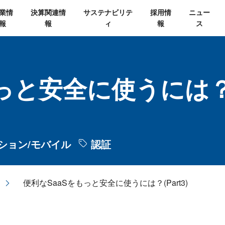
業情
決算関連情
サステナビリテ
採用情
ニュー
報
報
ィ
報
ス
っと安全に使うには？(P
ション/モバイル
認証
便利なSaaSをもっと安全に使うには？(Part3)