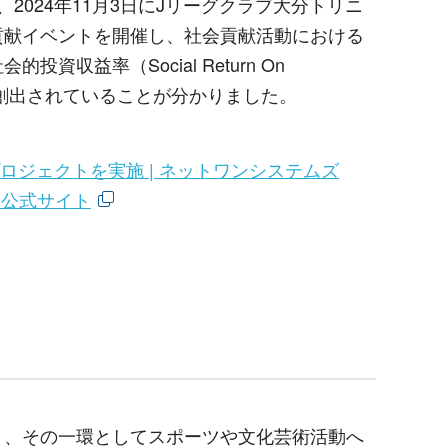
、
2024
年
11
月
3
日に
J
リーグクラブ大分トリニ
貢献イベントを開催し、社会貢献活動における
社会的投資収益率（
Social Return On
創出されていることが分かりました。
ジェクトを実施 | ネットワンシステムズ
タ公式サイト
り、その一環としてスポーツや文化芸術活動へ