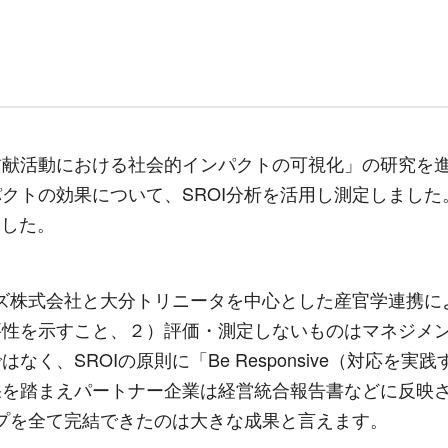
献活動における社会的インパクトの可視化」の研究を進
パクトの効果について、
SROI
分析を活用し測定しました
ました。
ズ株式会社と大分トリニータを中心とした産官学連携に
要性を示すこと、２）評価・測定しないものはマネジメ
ではなく、
SROI
の原則に「
Be Responsive
（対応を実践
果を踏まえパートナー企業は経営統合報告書などに反映
プを全て完結できたのは大きな成果と言えます。