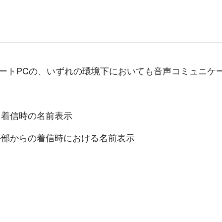
ート
PC
の、いずれの環境下においても音声コミュニケ
と着信時の名前表示
外部からの着信時における名前表示