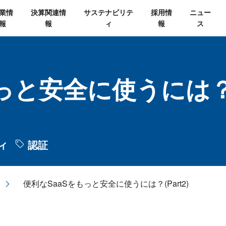
業情
決算関連情
サステナビリテ
採用情
ニュー
報
報
ィ
報
ス
っと安全に使うには？(P
ィ
認証
便利なSaaSをもっと安全に使うには？(Part2)