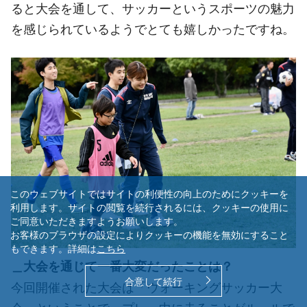
ると大会を通して、サッカーというスポーツの魅力
を感じられているようでとても嬉しかったですね。
このウェブサイトではサイトの利便性の向上のためにクッキーを
利用します。サイトの閲覧を続行されるには、クッキーの使用に
ご同意いただきますようお願いします。
お客様のブラウザの設定によりクッキーの機能を無効にすること
もできます。詳細は
こちら
＿大会を通じて一番大変だったことは？
合意して続行
今回開催された大会は「ウォーキングサッカー大