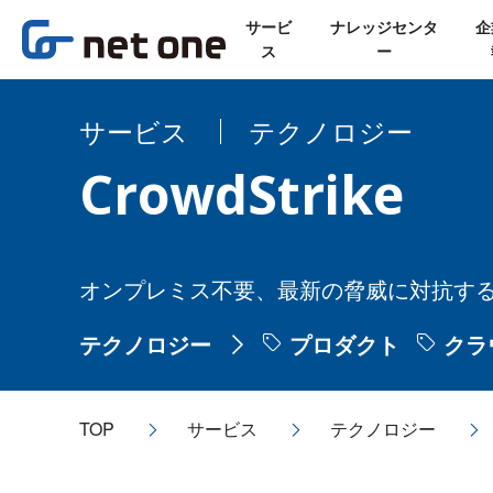
サービ
ナレッジセンタ
企
ス
ー
サービス
テクノロジー
CrowdStrike
オンプレミス不要、最新の脅威に対抗す
テクノロジー
プロダクト
クラ
TOP
サービス
テクノロジー