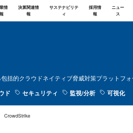
業情
決算関連情
サステナビリテ
採用情
ニュー
報
報
ィ
報
ス
る包括的クラウドネイティブ脅威対策プラットフォ
ウド
セキュリティ
監視/分析
可視化
CrowdStrike