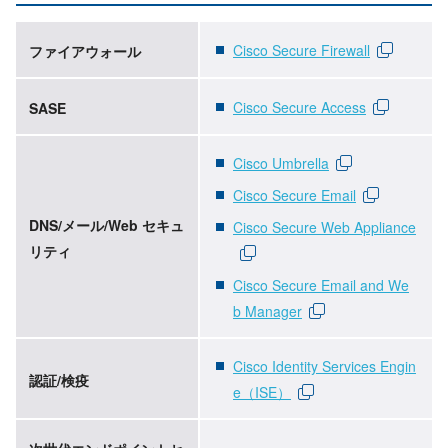
Cisco Secure Firewall
ファイアウォール
Cisco Secure Access
SASE
Cisco Umbrella
Cisco Secure Email
DNS/メール/Web セキュ
Cisco Secure Web Appliance
リティ
Cisco Secure Email and We
b Manager
Cisco Identity Services Engin
認証/検疫
e（ISE）