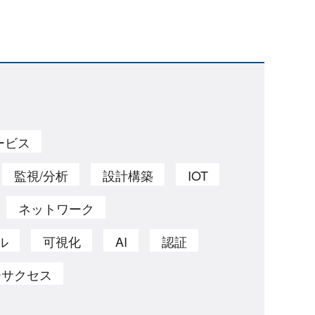
ービス
監視/分析
設計構築
IOT
ネットワーク
ル
可視化
AI
認証
ーサクセス