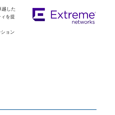
卓越した
ティを提
ーション