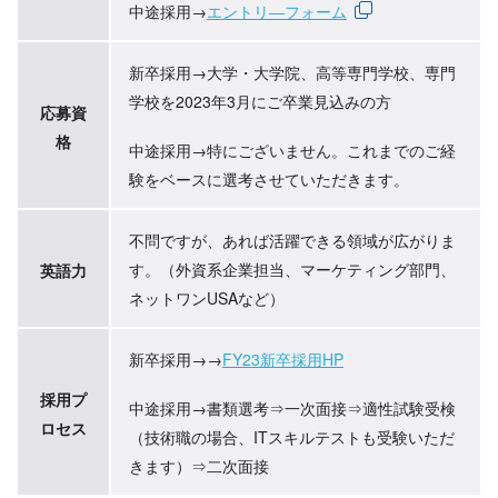
中途採用→
エントリ―フォーム
新卒採用→大学・大学院、高等専門学校、専門
学校を2023年3月にご卒業見込みの方
応募資
格
中途採用→特にございません。これまでのご経
験をベースに選考させていただきます。
不問ですが、あれば活躍できる領域が広がりま
す。（外資系企業担当、マーケティング部門、
英語力
ネットワンUSAなど）
新卒採用→→
FY23新卒採用HP
採用プ
中途採用→書類選考⇒一次面接⇒適性試験受検
ロセス
（技術職の場合、ITスキルテストも受験いただ
きます）⇒二次面接