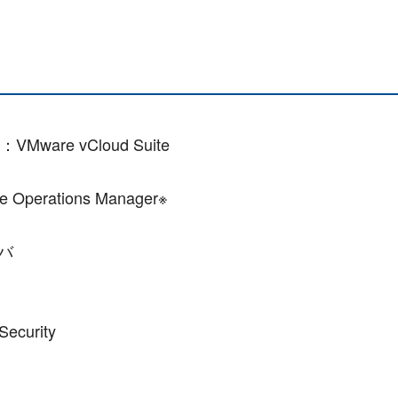
re vCloud Suite
erations Manager※
ーバ
curity