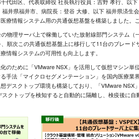
千代田区、代表取締役 社長執行役員：吉野 孝行、以下
：福井県福井市、病院長：登谷 大修、以下 福井県済生
用した医療情報システム用の共通仮想基盤を構築しました
の物理サーバ上で稼働していた放射線部門システム（一部除
を、順次この共通仮想基盤上に移行して11台のブレード
医療情報システムの可用性も向上します。
のために「VMware NSX」を活用して仮想マシン
する手法「マイクロセグメンテーション」を国内医療業
クトップ環境も構築しており、「VMware NSX」とセ
感染したデスクトップを検知すると自動的に隔離し、検疫後