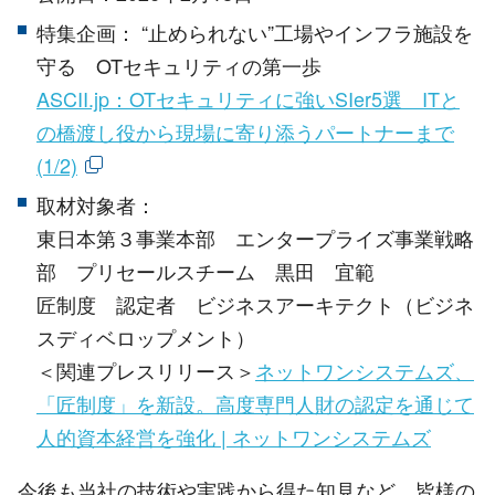
特集企画：
“止められない”工場やインフラ施設を
守る
OT
セキュリティの第一歩
ASCII.jp：OTセキュリティに強いSIer5選 ITと
の橋渡し役から現場に寄り添うパートナーまで
(1/2)
取材対象者：
東日本第３事業本部 エンタープライズ事業戦略
部 プリセールスチーム 黒田 宜範
匠制度 認定者 ビジネスアーキテクト（ビジネ
スディベロップメント）
＜関連プレスリリース＞
ネットワンシステムズ、
「匠制度」を新設。高度専門人財の認定を通じて
人的資本経営を強化 | ネットワンシステムズ
今後も当社の技術や実践から得た知見など、皆様の