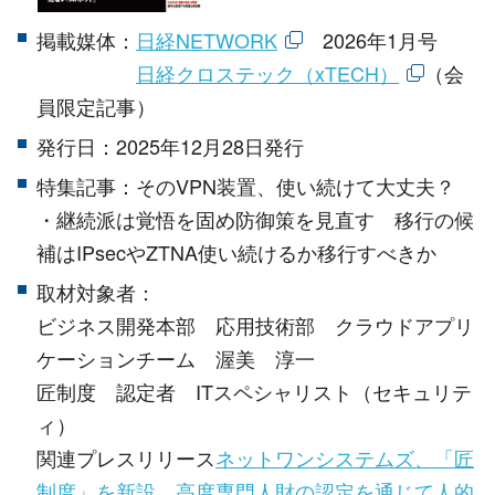
掲載媒体：
日経NETWORK
2026
年
1
月号
日経クロステック（xTECH
）
（会
員限定記事）
発行日：2025年
12
月
28
日発行
特集記事：その
VPN
装置、使い続けて大丈夫？
・継続派は覚悟を固め防御策を見直す 移行の候
補は
IPsec
や
ZTNA
使い続けるか移行すべきか
取材対象者：
ビジネス開発本部 応用技術部 クラウドアプリ
ケーションチーム 渥美 淳一
匠制度 認定者 ITスペシャリスト（セキュリテ
ィ）
関連プレスリリース
ネットワンシステムズ、「匠
制度」を新設。高度専門人財の認定を通じて人的