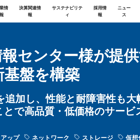
業情
決算関連情
サステナビリテ
採用情
ニュー
報
報
ィ
報
ス
報センター様が提供す
新基盤を構築
を追加し、性能と耐障害性も大
ことで高品質・低価格のサービ
クアップ
ネットワーク
ストレージ
仮想