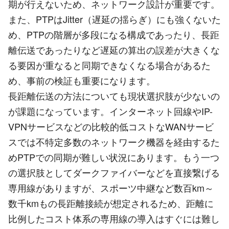
期が行えないため、ネットワーク設計が重要です。
また、PTPはJitter（遅延の揺らぎ）にも強くないた
め、PTPの階層が多段になる構成であったり、長距
離伝送であったりなど遅延の算出の誤差が大きくな
る要因が重なると同期できなくなる場合があるた
め、事前の検証も重要になります。
長距離伝送の方法についても現状選択肢が少ないの
が課題になっています。インターネット回線やIP-
VPNサービスなどの比較的低コストなWANサービ
スでは不特定多数のネットワーク機器を経由するた
めPTPでの同期が難しい状況にあります。もう一つ
の選択肢としてダークファイバーなどを直接繋げる
専用線がありますが、スポーツ中継など数百km～
数千kmもの長距離接続が想定されるため、距離に
比例したコスト体系の専用線の導入はすぐには難し