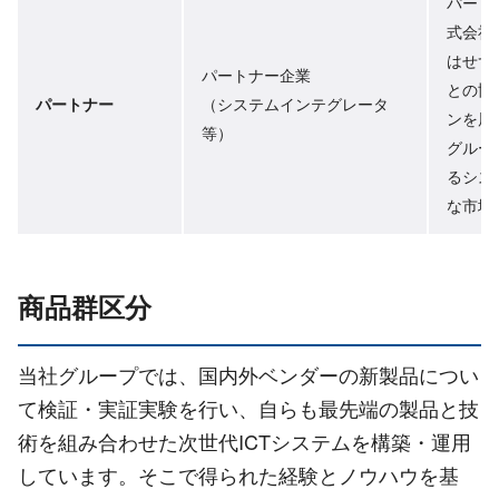
パート
式会社
はせず
パートナー企業
との協
パートナー
（システムインテグレータ
ンを展
等）
グルー
るシス
な市場
商品群区分
当社グループでは、国内外ベンダーの新製品につい
て検証・実証実験を行い、自らも最先端の製品と技
術を組み合わせた次世代ICTシステムを構築・運用
しています。そこで得られた経験とノウハウを基