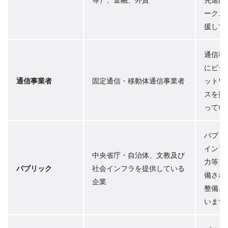
ークス
援して
通信事
にビジ
通信事業者
固定通信・移動体通信事業者
ットワ
スを提
ってい
パブリ
インフ
中央省庁・自治体、文教及び
力等）
パブリック
社会インフラを提供している
備され
企業
整備、
います