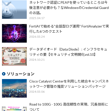
ネットワーク認証にPEAPを使っているところは今
後注意が必要かも？なWindowsのCredential Guard
のお話。
2025.04.17
FortiAIで始める"会話型ログ運用" FortiAnalyzerで実
行した6つのクエスト
2026.03.24
データダイオード（Data Diode）: インフラセキュ
リティの要【セキュリティ文明開化vol.10】
2024.10.21
ソリューション
Cisco Catalyst Centerを利用した統合キャンパスネ
ットワーク管理の推奨ソリューションパッケージ
2024.03.06
Road to 100G - 100G 高信頼性の実現、冗長技術に
ついて