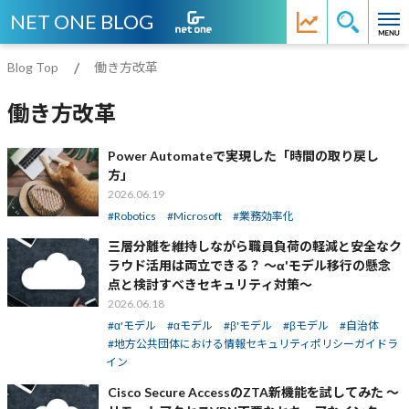
NET ONE BLOG
Blog Top
働き方改革
働き方改革
Power Automateで実現した「時間の取り戻し
方」
2026.06.19
Robotics
Microsoft
業務効率化
三層分離を維持しながら職員負荷の軽減と安全なク
ラウド活用は両立できる？ ～α'モデル移行の懸念
点と検討すべきセキュリティ対策～
2026.06.18
α'モデル
αモデル
β'モデル
βモデル
自治体
地方公共団体における情報セキュリティポリシーガイドラ
イン
Cisco Secure AccessのZTA新機能を試してみた ～