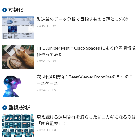
可視化
製造業のデータ分析で目指すものと落とし穴②
2019.12.09
HPE Juniper Mist・Cisco Spaces による位置情報検
証やってみた
2026.02.09
次世代AR技術：TeamViewer Frontlineの５つのユ
ースケース
2024.03.15
監視/分析
増え続ける運用負荷を減らしたい... カギになるのは
「統合監視」！
2023.11.14