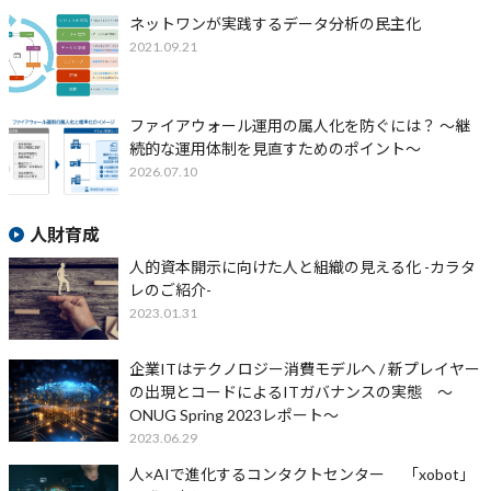
ネットワンが実践するデータ分析の民主化
2021.09.21
ファイアウォール運用の属人化を防ぐには？ ～継
続的な運用体制を見直すためのポイント～
2026.07.10
人財育成
人的資本開示に向けた人と組織の見える化 -カラタ
レのご紹介-
2023.01.31
企業ITはテクノロジー消費モデルへ / 新プレイヤー
の出現とコードによるITガバナンスの実態 〜
ONUG Spring 2023レポート〜
2023.06.29
人×AIで進化するコンタクトセンター 「xobot」