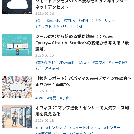
リモートアクセスVPN不要なセキュアなインター
ネットアクセス～
2026.03.26
Cisco Security
ZTNA
VPN
セキュリティ
クラウドセキュリティ
AI
ツール選択から始める業務効率化：Power
Query→Altair AI Studioへの変遷から考える「最
適解」
2026.03.25
業務効率化
PowerBI
Altair
生成AI
データ分析
データ利活用
【報告レポート】パパママの未来デザイン座談会～
両立から " 両進"へ
2026.03.19
D&I
育児
子育て
オフィス2Dマップ進化！センサーで人気ブース利
用を見える化
2026.03.18
IoT
センシング
スマートオフィス
センサー
在席検知センサー
ゲートウェイ