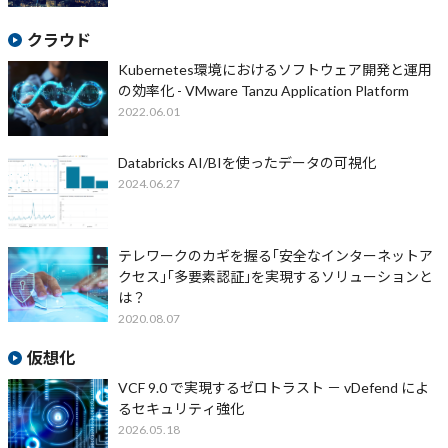
クラウド
Kubernetes環境におけるソフトウェア開発と運用
の効率化 - VMware Tanzu Application Platform
2022.06.01
Databricks AI/BIを使ったデータの可視化
2024.06.27
テレワークのカギを握る｢安全なインターネットア
クセス｣｢多要素認証｣を実現するソリューションと
は？
2020.08.07
仮想化
VCF 9.0 で実現するゼロトラスト － vDefend によ
るセキュリティ強化
2026.05.18