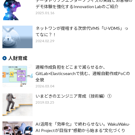
データドリブンエンタープライズの実践とお客様の
デモ体験を強化するInnovation Labのご紹介
2025.01.16
ネットワンが提唱する次世代VMS「U-VDMS」っ
てなに？！
2024.02.29
人財育成
週報作成負担をどこまで減らせるか、
GitLab×Elasticsearchで挑む、週報自動作成PoCの
全貌
2026.03.04
いまどきのエンジニア育成（技術編）①
2019.03.25
AI活用を「効率化」で終わらせない。WakuWaku-
AI Projectが目指す"感動から始まる"文化づくり