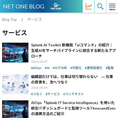
NET ONE BLOG
Blog Top
サービス
サービス
Splunk AI Toolkit 新機能「aiコマンド」の紹介：
生成AIをサーチパイプラインに統合する新たなアプ
ローチ
2026.08.07
AIOps
AI
ログ分析
可視化
運用高度化
監視
組織図だけでは、仕事は切り替わらない ― 仕事
の背景を、次へつなぐ
2026.08.05
つなぐ
サービス
コンテキスト
AIOps「Splunk IT Service Intelligence」を用いた
統合ITダッシュボードと監視ツールThousandEyes
の連携方法のご紹介