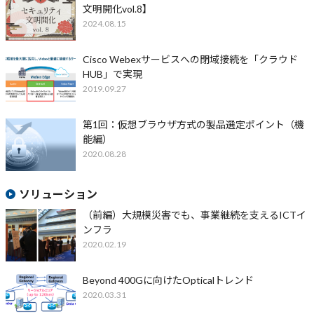
文明開化vol.8】
2024.08.15
Cisco Webexサービスへの閉域接続を「クラウド
HUB」で実現
2019.09.27
第1回：仮想ブラウザ方式の製品選定ポイント（機
能編）
2020.08.28
ソリューション
（前編）大規模災害でも、事業継続を支えるICTイ
ンフラ
2020.02.19
Beyond 400Gに向けたOpticalトレンド
2020.03.31