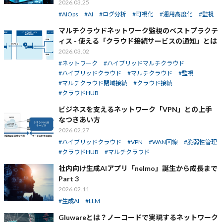
2026.03.25
AIOps
AI
ログ分析
可視化
運用高度化
監視
マルチクラウドネットワーク監視のベストプラクテ
ィス - 使える「クラウド接続サービスの通知」とは
2026.03.02
ネットワーク
ハイブリッドマルチクラウド
ハイブリッドクラウド
マルチクラウド
監視
マルチクラウド閉域接続
クラウド接続
クラウドHUB
ビジネスを支えるネットワーク「VPN」との上手
なつきあい方
2026.02.27
ハイブリッドクラウド
VPN
WAN回線
脆弱性管理
クラウドHUB
マルチクラウド
社内向け生成AIアプリ「nelmo」誕生から成長まで
Part 3
2026.02.11
生成AI
LLM
Gluwareとは？ノーコードで実現するネットワーク