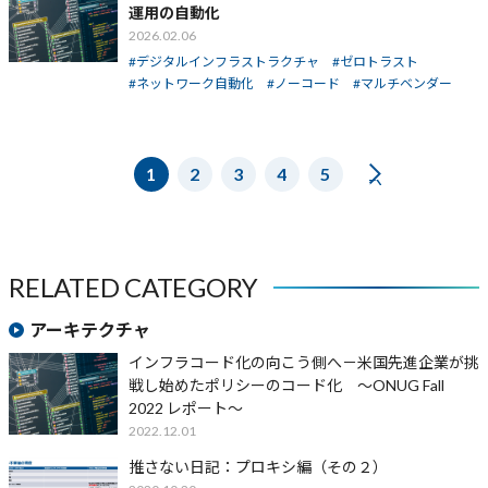
運用の自動化
2026.02.06
デジタルインフラストラクチャ
ゼロトラスト
ネットワーク自動化
ノーコード
マルチベンダー
1
2
3
4
5
NEXT
RELATED CATEGORY
アーキテクチャ
インフラコード化の向こう側へ－米国先進企業が挑
戦し始めたポリシーのコード化 〜ONUG Fall
2022 レポート〜
2022.12.01
推さない日記：プロキシ編（その２）