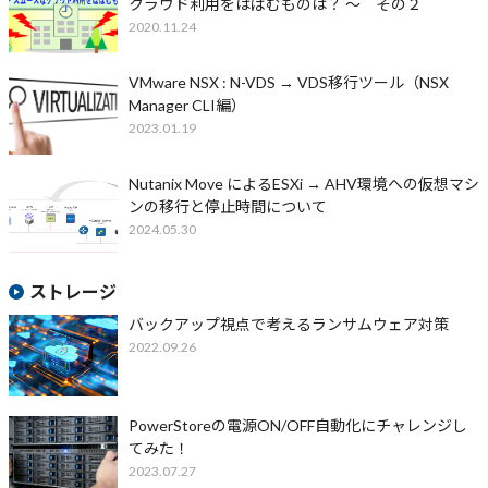
クラウド利用をはばむものは？ ～ その２
2020.11.24
VMware NSX : N-VDS → VDS移行ツール（NSX
Manager CLI編）
2023.01.19
Nutanix Move によるESXi → AHV環境への仮想マシ
ンの移行と停止時間について
2024.05.30
ストレージ
バックアップ視点で考えるランサムウェア対策
2022.09.26
PowerStoreの電源ON/OFF自動化にチャレンジし
てみた！
2023.07.27