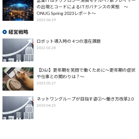
企業ITはテクノロジー消費モデルへ / 新プレイヤー
の出現とコードによるITガバナンスの実態 〜
ONUG Spring 2023レポート〜
2023.06.29
経営戦略
ロボット導入時の 4つの潜在課題
2022.02.28
【D&I】更年期を笑顔で働くために～更年期の症状
や仕事との関わりは？～
2023.03.27
ネットワングループが目指す姿②～働き方改革2.0
2019.04.25