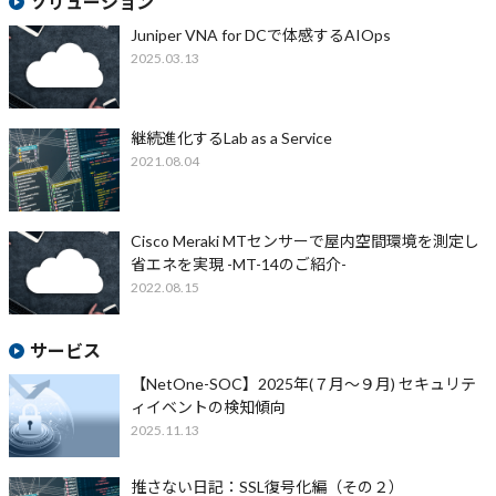
ソリューション
Juniper VNA for DCで体感するAIOps
2025.03.13
継続進化するLab as a Service
2021.08.04
Cisco Meraki MTセンサーで屋内空間環境を測定し
省エネを実現 -MT-14のご紹介-
2022.08.15
サービス
【NetOne-SOC】2025年(７月～９月) セキュリテ
ィイベントの検知傾向
2025.11.13
推さない日記：SSL復号化編（その２）