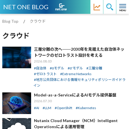
NET ONE BLOG
Blog Top
クラウド
クラウド
三層分離の次へ───2030年を見据えた自治体ネッ
トワークのゼロトラスト設計を考える
2026.08.03
自治体
αモデル
α'モデル
三層分離
ゼロトラスト
Extreme Networks
地方公共団体における情報セキュリティポリシーガイドラ
イン
Model-as-a-ServiceによるAIモデル提供基盤
2026.07.30
AI
LLM
OpenShift
Kubernetes
Nutanix Cloud Manager（NCM）Intelligent
Operationsによる運用管理