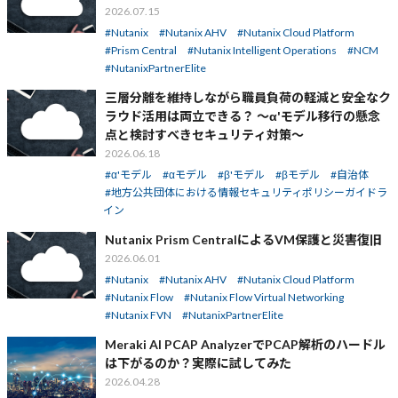
2026.07.15
Nutanix
Nutanix AHV
Nutanix Cloud Platform
Prism Central
Nutanix Intelligent Operations
NCM
NutanixPartnerElite
三層分離を維持しながら職員負荷の軽減と安全なク
ラウド活用は両立できる？ ～α'モデル移行の懸念
点と検討すべきセキュリティ対策～
2026.06.18
α'モデル
αモデル
β'モデル
βモデル
自治体
地方公共団体における情報セキュリティポリシーガイドラ
イン
Nutanix Prism CentralによるVM保護と災害復旧
2026.06.01
Nutanix
Nutanix AHV
Nutanix Cloud Platform
Nutanix Flow
Nutanix Flow Virtual Networking
Nutanix FVN
NutanixPartnerElite
Meraki AI PCAP AnalyzerでPCAP解析のハードル
は下がるのか？実際に試してみた
2026.04.28