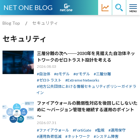
NET ONE BLOG
Blog Top
セキュリティ
セキュリティ
三層分離の次へ───2030年を見据えた自治体ネッ
トワークのゼロトラスト設計を考える
2026.08.03
自治体
αモデル
α'モデル
三層分離
ゼロトラスト
Extreme Networks
地方公共団体における情報セキュリティポリシーガイドラ
イン
ファイアウォールの脆弱性対応を後回しにしないた
めに ～バージョン管理を継続する運用のポイント
～
2026.07.31
ファイアウォール
FortiGate
監視
運用保守
運用負荷低減
ネットワーク
システム障害