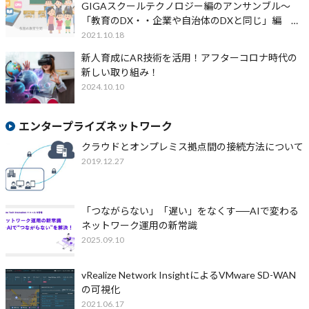
GIGAスクールテクノロジー編のアンサンブル～
「教育のDX・・企業や自治体のDXと同じ」編 そ
の２
2021.10.18
新人育成にAR技術を活用！アフターコロナ時代の
新しい取り組み！
2024.10.10
エンタープライズネットワーク
クラウドとオンプレミス拠点間の接続方法について
2019.12.27
「つながらない」「遅い」をなくす──AIで変わる
ネットワーク運用の新常識
2025.09.10
vRealize Network InsightによるVMware SD-WAN
の可視化
2021.06.17