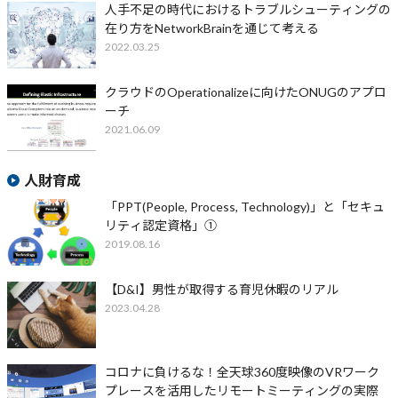
人手不足の時代におけるトラブルシューティングの
在り方をNetworkBrainを通じて考える
2022.03.25
クラウドのOperationalizeに向けたONUGのアプロ
ーチ
2021.06.09
人財育成
「PPT(People, Process, Technology)」と「セキュ
リティ認定資格」①
2019.08.16
【D&I】男性が取得する育児休暇のリアル
2023.04.28
コロナに負けるな！全天球360度映像のVRワーク
プレースを活用したリモートミーティングの実際