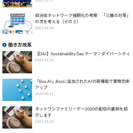
2023.11.17
自治体ネットワーク強靭化の考察 「三層の対策」
の次を考える（その３）
2021.04.16
働き方改革
【D&I】Sustainability Day テーマ：ダイバーシティ
2022.11.14
「Box AI」Boxに追加されたAIの新機能で業務効率
アップ
2024.09.11
ネットワンファミリーデー2020の配信の裏側を紹
介します
2021.01.26