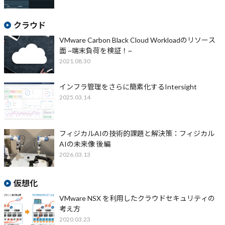
クラウド
VMware Carbon Black Cloud Workloadのリソース
面 ~端末負荷を検証！~
2021.08.30
インフラ管理をさらに簡素化するIntersight
2025.03.14
フィジカルAIの技術的課題と解決策：フィジカル
AIの未来像 後編
2026.03.13
仮想化
VMware NSX を利用したクラウドセキュリティの
考え方
2020.03.23