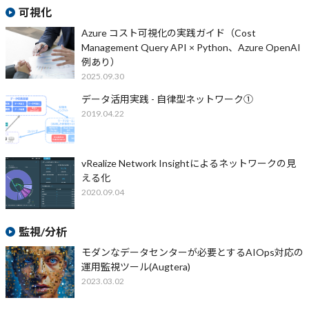
可視化
Azure コスト可視化の実践ガイド（Cost
Management Query API × Python、Azure OpenAI
例あり）
2025.09.30
データ活用実践 - 自律型ネットワーク①
2019.04.22
vRealize Network Insightによるネットワークの見
える化
2020.09.04
監視/分析
モダンなデータセンターが必要とするAIOps対応の
運用監視ツール(Augtera)
2023.03.02