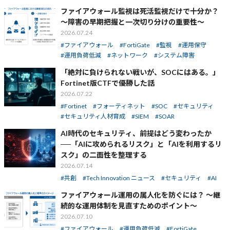
ファイアウォール監視は死活監視だけで十分か？
～障害の早期把握と一次切り分けの重要性～
2026.07.24
ファイアウォール
FortiGate
監視
運用保守
運用負荷低減
ネットワーク
システム障害
「絶対に負けられない戦いが、SOCにはある。」
Fortinet版CTFで優勝した話
2026.07.22
Fortinet
フォーティネット
SOC
セキュリティ
セキュリティ人材育成
SIEM
SOAR
AI時代のセキュリティ、前提はどう変わったか
──「AIに攻められるリスク」と「AIを利用するリ
スク」の二面性を整理する
2026.07.14
共創
Tech Innovation ニュース
セキュリティ
AI
ファイアウォール運用の属人化を防ぐには？ ～継
続的な運用体制を見直すためのポイント～
2026.07.10
ファイアウォール
運用負荷低減
FortiGate