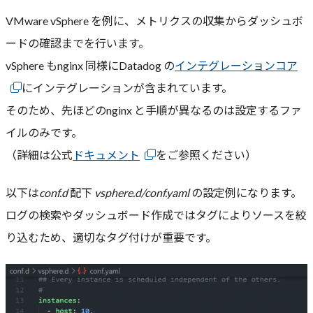
VMware vSphere を例に、メトリクスの収集からダッシュボ
ードの確認までを行います。
vSphere もnginx 同様にDatadog の
インテグレーションコア
にインテグレーションが含まれています。
そのため、先ほどのnginx と手順が異なるのは設定するファ
イルのみです。
（詳細は公式
ドキュメント
をご参照ください）
以下は
conf.d
配下
vsphere.d/conf.yaml
の設定例になります。
ログの検索やダッシュボード作成ではタグによりソースを絞
り込むため、適切なタグ付けが重要です。